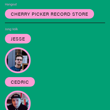
Hangout
CHERRY PICKER RECORD STORE
Jong Volk
JESSE
CEDRIC