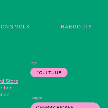
JONG VOLK
HANGOUTS
Tags
#CULTUUR
rd Store
or hen
nen...
Hangout
CHERRY PICKER