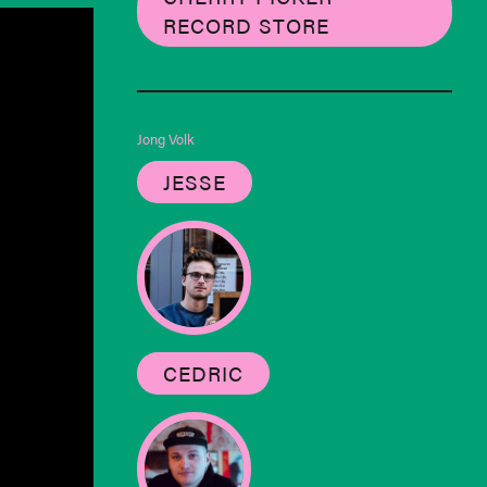
RECORD STORE
Jong Volk
JESSE
CEDRIC