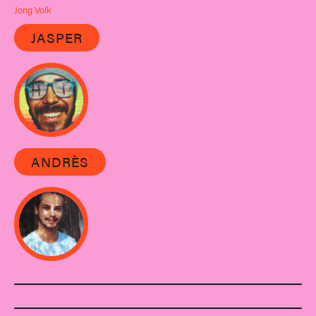
Jong Volk
JASPER
ANDRÈS