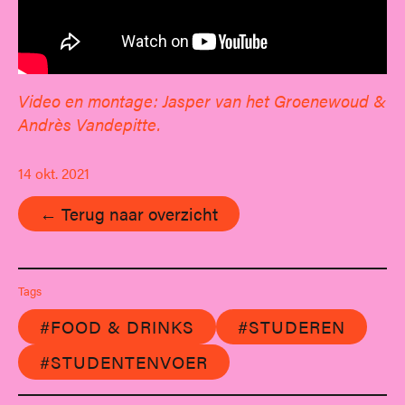
Video en montage: Jasper van het Groenewoud &
Andrès Vandepitte.
14 okt. 2021
← Terug naar overzicht
Tags
#FOOD & DRINKS
#STUDEREN
#STUDENTENVOER