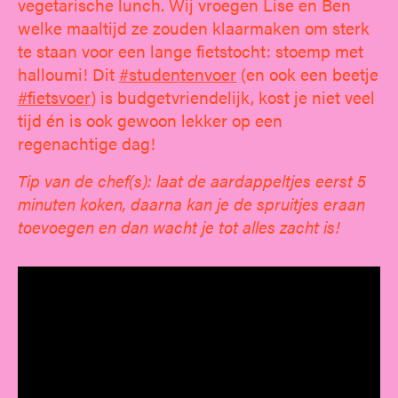
vegetarische lunch. Wij vroegen Lise en Ben
welke maaltijd ze zouden klaarmaken om sterk
te staan voor een lange fietstocht: stoemp met
halloumi! Dit
#studentenvoer
(en ook een beetje
#fietsvoer
) is budgetvriendelijk, kost je niet veel
tijd én is ook gewoon lekker op een
regenachtige dag!
Tip van de chef(s): laat de aardappeltjes eerst 5
minuten koken, daarna kan je de spruitjes eraan
toevoegen en dan wacht je tot alles zacht is!