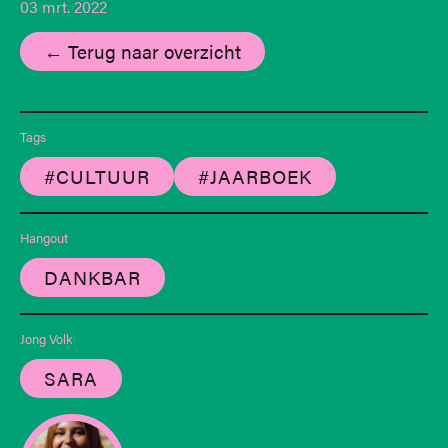
03 mrt. 2022
← Terug naar overzicht
Tags
#CULTUUR
#JAARBOEK
Hangout
DANKBAR
Jong Volk
SARA