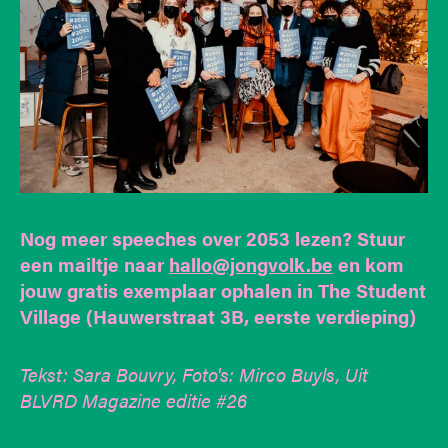
Nog meer speeches over 2053 lezen? Stuur
een mailtje naar
hallo@jongvolk.be
en kom
jouw gratis exemplaar ophalen in The Student
Village (Hauwerstraat 3B, eerste verdieping)
Tekst: Sara Bouvry, Foto's: Mirco Buyls, Uit
BLVRD Magazine editie #26