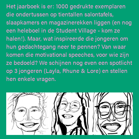
Het jaarboek is er: 1000 gedrukte exemplaren
die ondertussen op tientallen salontafels,
slaapkamers en magazinerekken liggen (en nog
een heleboel in de Student Village - kom ze
halen!). Maar, wat inspireerde die jongeren om
hun gedachtegang neer te pennen? Van waar
komen die motivational speeches, voor wie zijn
ze bedoeld? We schijnen nog even een spotlicht
op 3 jongeren (Layla, Rhune & Lore) en stellen
hen enkele vragen.