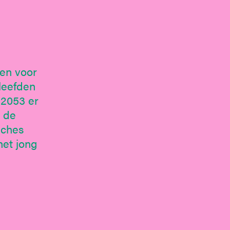
en voor
leefden
 2053 er
r de
eches
het jong