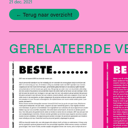
21 dec. 2021
← Terug naar overzicht
GERELATEERDE V