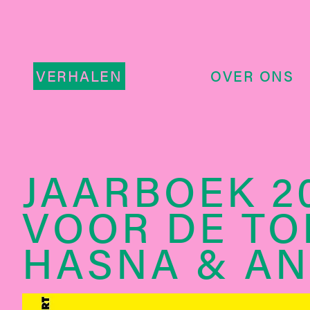
VERHALEN
OVER ONS
JAARBOEK 2
VOOR DE T
HASNA & AN