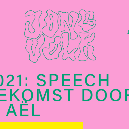
021: SPEECH
OEKOMST DOO
 AËL