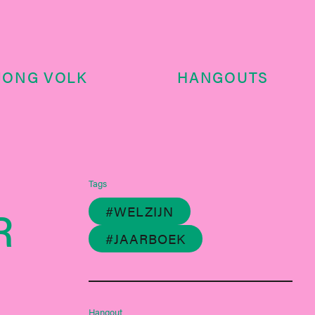
JONG VOLK
HANGOUTS
Tags
R
#WELZIJN
#JAARBOEK
Hangout