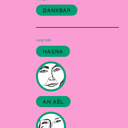
DANKBAR
Jong Volk
HASNA
AN AËL