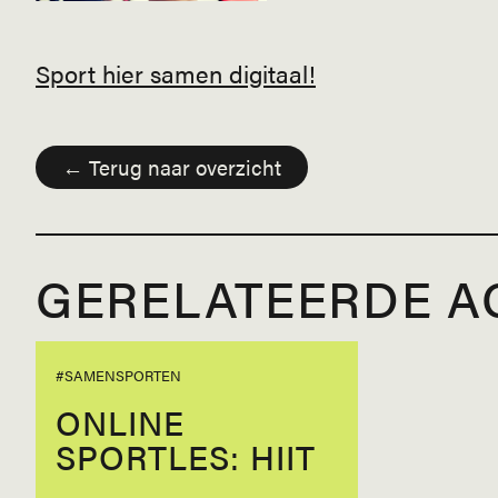
Sport hier samen digitaal!
← Terug naar overzicht
GERELATEERDE AC
#SAMENSPORTEN
ONLINE
SPORTLES: HIIT