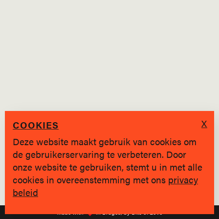
X
COOKIES
Deze website maakt gebruik van cookies om
de gebruikerservaring te verbeteren. Door
SINDS 2019 * BRUGGE
onze website te gebruiken, stemt u in met alle
cookies in overeenstemming met ons
privacy
Privacy policy
|
hallo@jongvolk.be
beleid
Made with
in Bruges, by Bits of Love