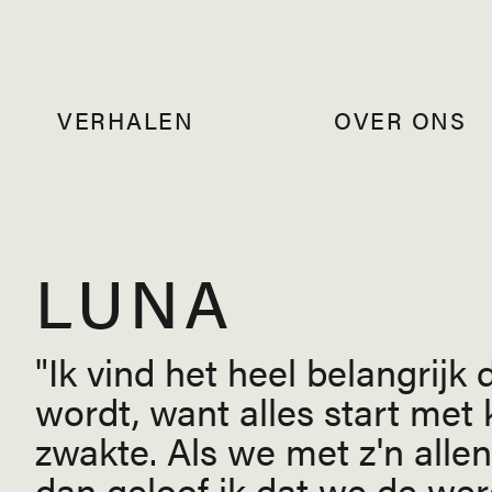
VERHALEN
OVER ONS
LUNA
Ik vind het heel belangrij
wordt, want alles start met
zwakte. Als we met z'n alle
dan geloof ik dat we de were