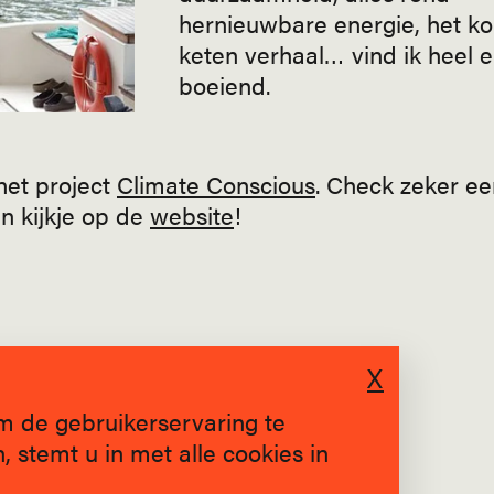
hernieuwbare energie, het ko
keten verhaal… vind ik heel e
boeiend.
het project
Climate Conscious
. Check zeker e
 kijkje op de
website
!
X
m de gebruikerservaring te
 stemt u in met alle cookies in
SINDS 2019 * BRUGGE