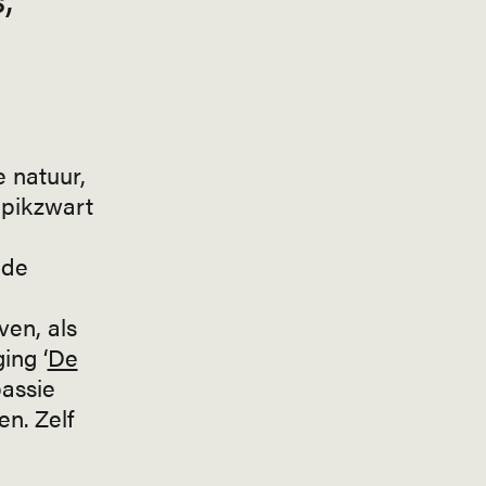
e natuur,
d pikzwart
 de
ven, als
ing ‘
De
passie
en. Zelf