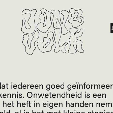
k dat iedereen goed geïnformee
 kennis. Onwetendheid is een
n het heft in eigen handen nem
ld, al is het met kleine stapjes