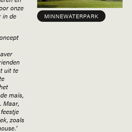
oor onze
 in de
MINNEWATERPARK
concept
eaver
rienden
 uit te
te
het
n de maïs,
. Maar,
feestje
ek, zoals
house.'