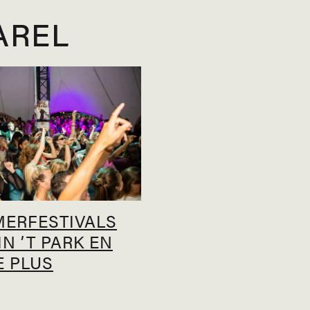
AREL
MERFESTIVALS
IN ’T PARK EN
E PLUS