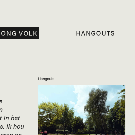
JONG VOLK
HANGOUTS
Hangouts
e
n
 In het
s. Ik hou
eren en