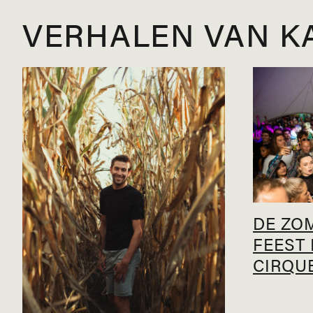
VERHALEN VAN K
DE ZO
FEEST 
CIRQU