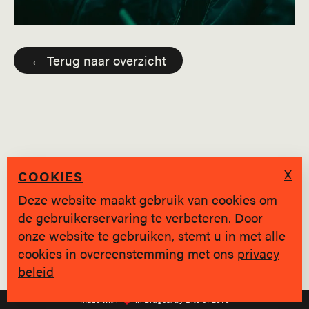
← Terug naar overzicht
X
COOKIES
Deze website maakt gebruik van cookies om
de gebruikerservaring te verbeteren. Door
SINDS 2019 * BRUGGE
onze website te gebruiken, stemt u in met alle
cookies in overeenstemming met ons
privacy
Privacy policy
|
hallo@jongvolk.be
beleid
Made with
in Bruges, by Bits of Love