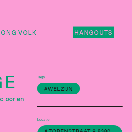
JONG VOLK
HANGOUTS
GE
Tags
#WELZIJN
nd oor en
Locatie
AZORENSTRAAT 9 8380