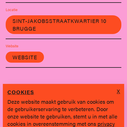
Locatie
SINT-JAKOBSSTRAATKWARTIER 10
BRUGGE
Website
WEBSITE
X
COOKIES
Deze website maakt gebruik van cookies om
de gebruikerservaring te verbeteren. Door
SINDS 2019 * BRUGGE
onze website te gebruiken, stemt u in met alle
cookies in overeenstemming met ons
privacy
Privacy policy
|
hallo@jongvolk.be