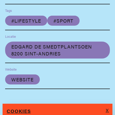
Tags
#LIFESTYLE
#SPORT
Locatie
EDGARD DE SMEDTPLANTSOEN
8200 SINT-ANDRIES
Website
WEBSITE
X
COOKIES