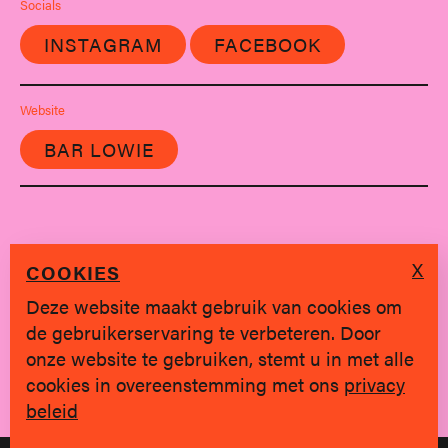
Socials
INSTAGRAM
FACEBOOK
Website
BAR LOWIE
X
COOKIES
Deze website maakt gebruik van cookies om
de gebruikerservaring te verbeteren. Door
SINDS 2019 * BRUGGE
onze website te gebruiken, stemt u in met alle
cookies in overeenstemming met ons
privacy
Privacy policy
|
hallo@jongvolk.be
beleid