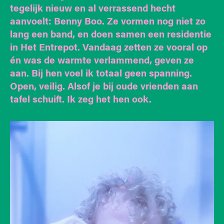
tegelijk nieuw en al verrassend hecht
aanvoelt: Benny Boo. Ze vormen nog niet zo
lang een band, en doen samen een residentie
in Het Entrepot. Vandaag zetten ze vooral op
én was de warmte verlammend, geven ze
aan. Bij hen voel ik totaal geen spanning.
Open, veilig. Alsof je bij oude vrienden aan
tafel schuift. Ik zeg het hen ook.