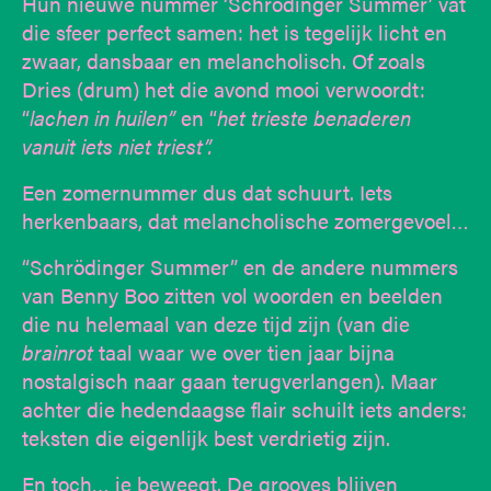
Hun nieuwe nummer ‘Schrödinger Summer’ vat
die sfeer perfect samen: het is tegelijk licht en
zwaar, dansbaar en melancholisch. Of zoals
Dries (drum) het die avond mooi verwoordt:
“
lachen in huilen”
en “
het trieste benaderen
vanuit iets niet triest”.
Een zomernummer dus dat schuurt. Iets
herkenbaars, dat melancholische zomergevoel…
“Schrödinger Summer” en de andere nummers
van Benny Boo zitten vol woorden en beelden
die nu helemaal van deze tijd zijn (van die
brainrot
taal waar we over tien jaar bijna
nostalgisch naar gaan terugverlangen). Maar
achter die hedendaagse flair schuilt iets anders:
teksten die eigenlijk best verdrietig zijn.
En toch… je beweegt. De grooves blijven