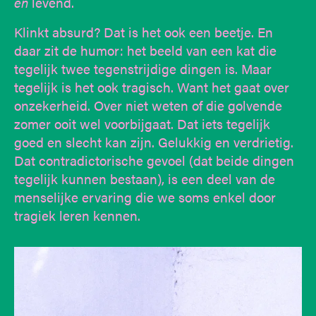
en
levend.
Klinkt absurd? Dat is het ook een beetje. En
daar zit de humor: het beeld van een kat die
tegelijk twee tegenstrijdige dingen is. Maar
tegelijk is het ook tragisch. Want het gaat over
onzekerheid. Over niet weten of die golvende
zomer ooit wel voorbijgaat. Dat iets tegelijk
goed en slecht kan zijn. Gelukkig en verdrietig.
Dat contradictorische gevoel (dat beide dingen
tegelijk kunnen bestaan), is een deel van de
menselijke ervaring die we soms enkel door
tragiek leren kennen.