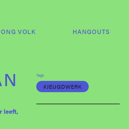
JONG VOLK
HANGOUTS
AN
Tags
#JEUGDWERK
 leeft,