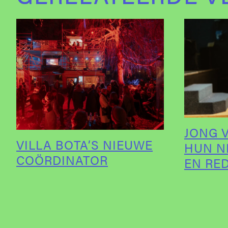
JONG V
VILLA BOTA’S NIEUWE
HUN N
COÖRDINATOR
EN RE