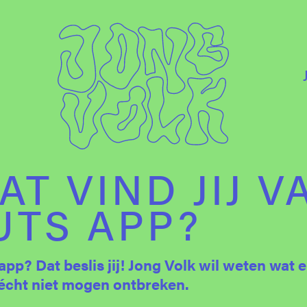
T VIND JIJ V
UTS APP?
 Dat beslis jij! Jong Volk wil weten wat er
s écht niet mogen ontbreken.