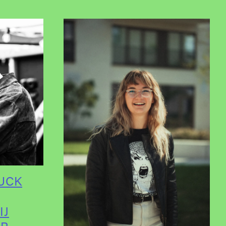
UCK
IJ
AR