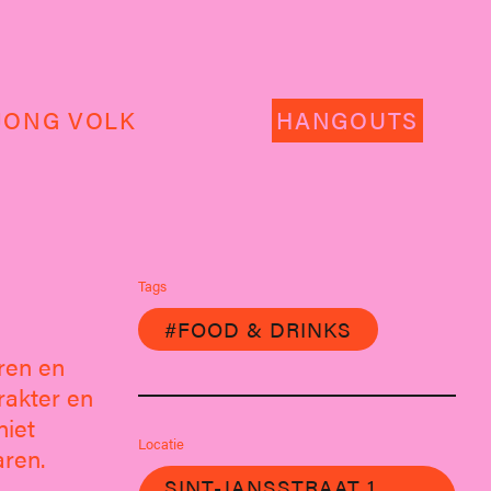
JONG VOLK
HANGOUTS
Tags
#FOOD & DRINKS
eren en
rakter en
niet
Locatie
aren.
SINT-JANSSTRAAT 1