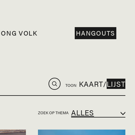
JONG VOLK
HANGOUTS
KAART
/
LIJST
TOON
ZOEK OP THEMA